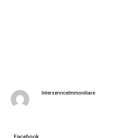
InterserviceImmoniliare
Facebook