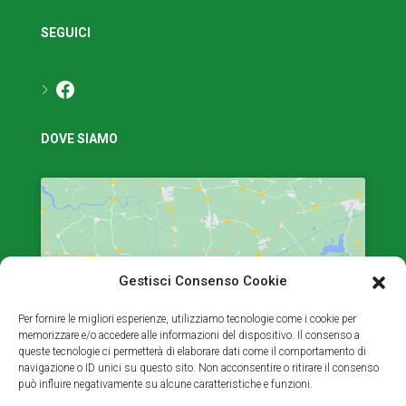
SEGUICI
Facebook
DOVE SIAMO
Gestisci Consenso Cookie
Fai clic per accettare i cookie marketing e
abilitare questo contenuto
Per fornire le migliori esperienze, utilizziamo tecnologie come i cookie per
memorizzare e/o accedere alle informazioni del dispositivo. Il consenso a
queste tecnologie ci permetterà di elaborare dati come il comportamento di
navigazione o ID unici su questo sito. Non acconsentire o ritirare il consenso
può influire negativamente su alcune caratteristiche e funzioni.