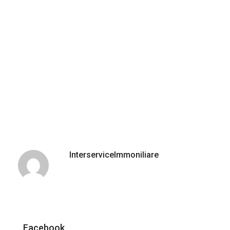
InterserviceImmoniliare
Facebook